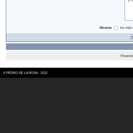
Mostrar
los más 
Powere
© PEDRO DE LA ROSA - 2022