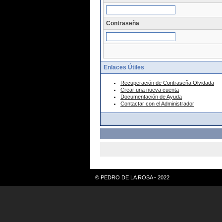
Contraseña
Enlaces Útiles
Recuperación de Contraseña Olvidada
Crear una nueva cuenta
Documentación de Ayuda
Contactar con el Administrador
© PEDRO DE LA ROSA - 2022