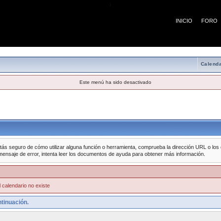
¡
INICIO
FORO
Calenda
Este menú ha sido desactivado
tás seguro de cómo utilizar alguna función o herramienta, comprueba la dirección URL o los da
mensaje de error, intenta leer los documentos de ayuda para obtener más información.
 calendario no existe
tinuación.