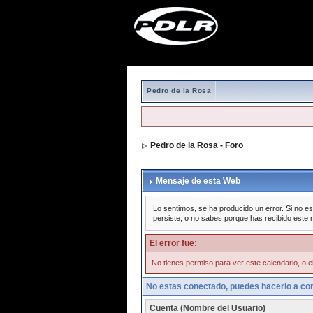
Pedro de la Rosa
Pedro de la Rosa - Foro
Mensaje de esta Web
Lo sentimos, se ha producido un error. Si no es
persiste, o no sabes porque has recibido este 
El error fue:
No tienes permiso para ver este calendario, o el
No estas conectado, puedes hacerlo a con
Cuenta (Nombre del Usuario)