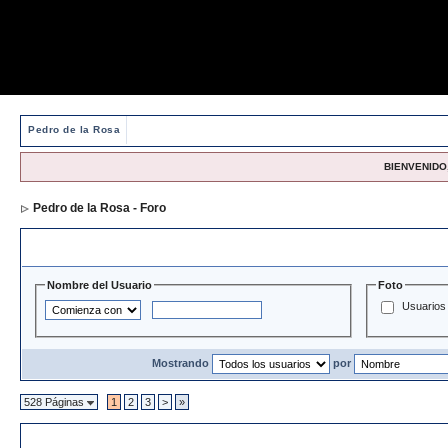
Pedro de la Rosa
BIENVENIDO,
Pedro de la Rosa - Foro
> Directorio de Usuarios
Opciones y Filtros de Búsqueda
Nombre del Usuario
Foto
Usuarios 
Mostrando
por
528 Páginas
1
2
3
>
»
Directorio de Usuarios