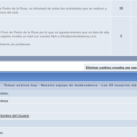
38
e Pedro de la Rosa, os informará de todas las actividades que se realicen y
ocio del club.
el Foro de Pedro de la Rosa por lo que os agradeceremos que os deis de alta
0
registro enviéis un mail con vuestro Nick a info@pedrodelarosa.com
lmente sin problemas
Eliminar cookies creados por nue
Temas activos hoy
·
Nuestro equipo de moderadores
·
Los 20 usuarios má
nutos.
nimos
Nombre del Usuario
os.