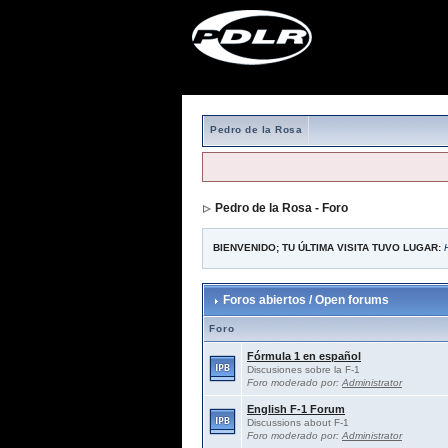
Pedro de la Rosa
Pedro de la Rosa - Foro
BIENVENIDO; TU ÚLTIMA VISITA TUVO LUGAR:
Foros abiertos / Open forums
Foro
Fórmula 1 en español
Discusiones sobre la F-1
Foro moderado por:
Administrator
English F-1 Forum
Discussions about F-1
Foro moderado por:
Administrator