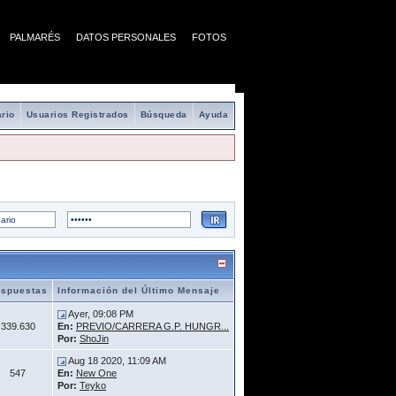
PALMARÉS
DATOS PERSONALES
FOTOS
rio
Usuarios Registrados
Búsqueda
Ayuda
spuestas
Información del Último Mensaje
Ayer, 09:08 PM
339.630
En:
PREVIO/CARRERA G.P. HUNGR...
Por:
ShoJin
Aug 18 2020, 11:09 AM
547
En:
New One
Por:
Teyko