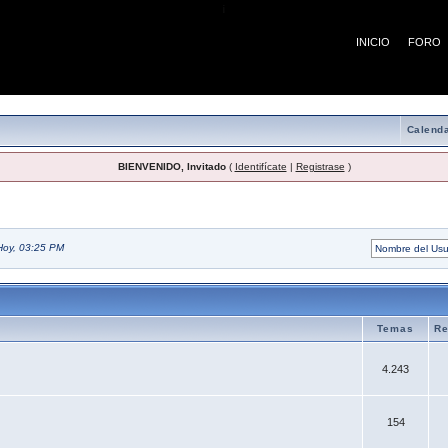
¡
INICIO
FORO
Calenda
BIENVENIDO, Invitado
(
Identifícate
|
Registrase
)
Hoy, 03:25 PM
Temas
Re
4.243
154