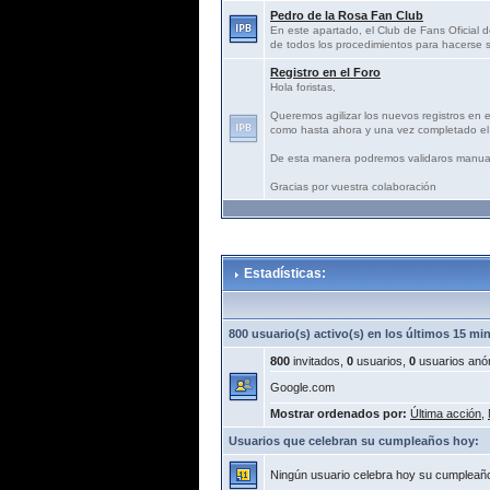
Pedro de la Rosa Fan Club
En este apartado, el Club de Fans Oficial d
de todos los procedimientos para hacerse s
Registro en el Foro
Hola foristas,
Queremos agilizar los nuevos registros en 
como hasta ahora y una vez completado el 
De esta manera podremos validaros manua
Gracias por vuestra colaboración
Estadísticas:
800 usuario(s) activo(s) en los últimos 15 mi
800
invitados,
0
usuarios,
0
usuarios anó
Google.com
Mostrar ordenados por:
Última acción
,
Usuarios que celebran su cumpleaños hoy:
Ningún usuario celebra hoy su cumpleañ