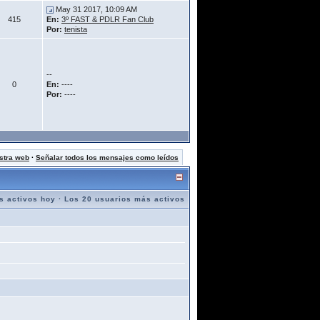
May 31 2017, 10:09 AM
415
En:
3º FAST & PDLR Fan Club
Por:
tenista
--
0
En:
----
Por:
----
stra web
·
Señalar todos los mensajes como leídos
s activos hoy
·
Los 20 usuarios más activos