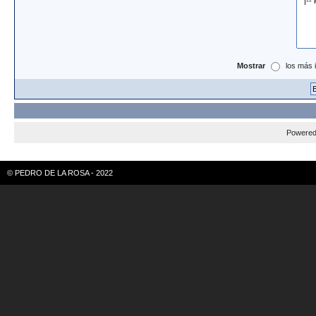
Mostrar
los más 
Powere
© PEDRO DE LA ROSA - 2022