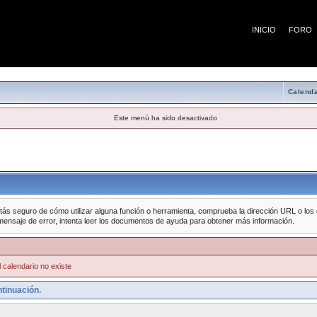
¡
INICIO
FORO
Calenda
Este menú ha sido desactivado
tás seguro de cómo utilizar alguna función o herramienta, comprueba la dirección URL o los da
mensaje de error, intenta leer los documentos de ayuda para obtener más información.
 calendario no existe
tinuación.