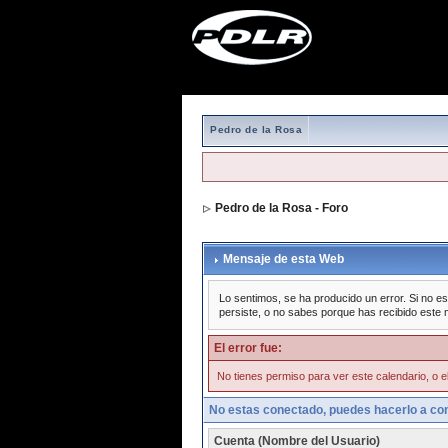
Pedro de la Rosa
Pedro de la Rosa - Foro
Mensaje de esta Web
Lo sentimos, se ha producido un error. Si no es
persiste, o no sabes porque has recibido este 
El error fue:
No tienes permiso para ver este calendario, o el
No estas conectado, puedes hacerlo a con
Cuenta (Nombre del Usuario)