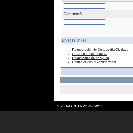
Contraseña
Enlaces Útiles
Recuperación de Contraseña Olvidada
Crear una nueva cuenta
Documentación de Ayuda
Contactar con el Administrador
© PEDRO DE LA ROSA - 2022