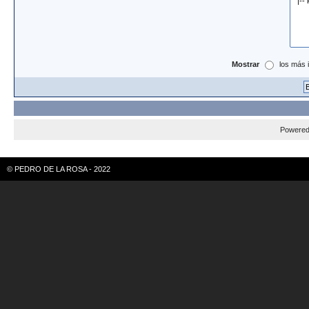
Mostrar
los más 
Powere
© PEDRO DE LA ROSA - 2022