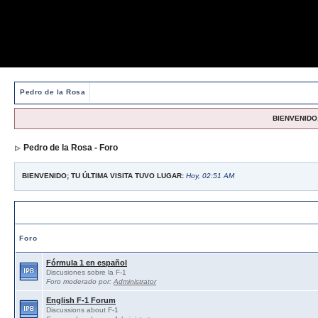
Pedro de la Rosa
BIENVENIDO,
Pedro de la Rosa - Foro
BIENVENIDO; TU ÚLTIMA VISITA TUVO LUGAR:
Hoy, 02:51 AM
Foros abiertos / Open forums
Foro
Fórmula 1 en español
Discusiones sobre la F-1
Foro moderado por:
Administrator
English F-1 Forum
Discussions about F-1