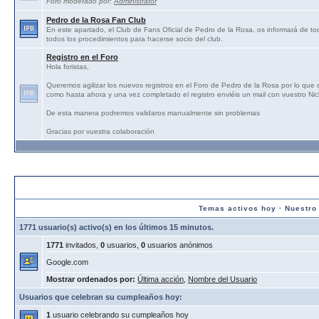
Foro moderado por:
Administrator
Pedro de la Rosa Fan Club
En este apartado, el Club de Fans Oficial de Pedro de la Rosa, os informará de tod
todos los procedimientos para hacerse socio del club.
Registro en el Foro
Hola foristas,
Queremos agilizar los nuevos registros en el Foro de Pedro de la Rosa por lo que
como hasta ahora y una vez completado el registro enviéis un mail con vuestro N
De esta manera podremos validaros manualmente sin problemas
Gracias por vuestra colaboración
Estadísticas:
Temas activos hoy
·
Nuestro
1771 usuario(s) activo(s) en los últimos 15 minutos.
1771
invitados,
0
usuarios,
0
usuarios anónimos
Google.com
Mostrar ordenados por:
Última acción
,
Nombre del Usuario
Usuarios que celebran su cumpleaños hoy:
1
usuario celebrando su cumpleaños hoy