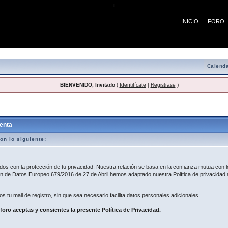
¡
INICIO
FORO
Calenda
BIENVENIDO, Invitado
(
Identifícate
|
Registrase
)
egistro
enta
on lo siguiente:
 con la protección de tu privacidad. Nuestra relación se basa en la confianza mutua con lo
 de Datos Europeo 679/2016 de 27 de Abril hemos adaptado nuestra Política de privacidad a
os tu mail de registro, sin que sea necesario facilita datos personales adicionales.
 foro aceptas y consientes la presente Política de Privacidad.