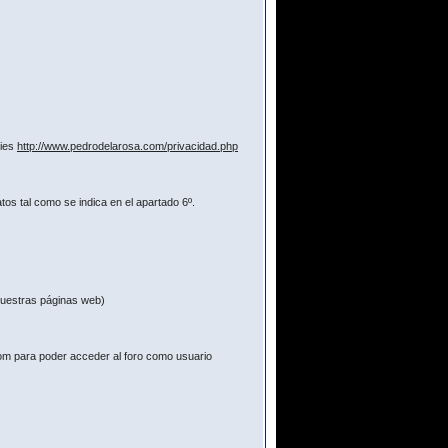
kies
http://www.pedrodelarosa.com/privacidad.php
os tal como se indica en el apartado 6º.
 nuestras páginas web)
com para poder acceder al foro como usuario