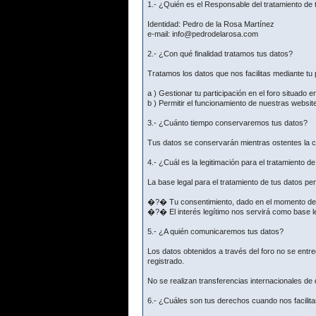
1.- ¿Quién es el Responsable del tratamiento de 
Identidad: Pedro de la Rosa Martínez
e-mail: info@pedrodelarosa.com
2.- ¿Con qué finalidad tratamos tus datos?
Tratamos los datos que nos facilitas mediante tu p
a ) Gestionar tu participación en el foro situado e
b ) Permitir el funcionamiento de nuestras websit
3.- ¿Cuánto tiempo conservaremos tus datos?
Tus datos se conservarán mientras ostentes la co
4.- ¿Cuál es la legitimación para el tratamiento d
La base legal para el tratamiento de tus datos p
�?� Tu consentimiento, dado en el momento de fac
�?� El interés legítimo nos servirá como base le
5.- ¿A quién comunicaremos tus datos?
Los datos obtenidos a través del foro no se ent
registrado.
No se realizan transferencias internacionales de
6.- ¿Cuáles son tus derechos cuando nos facilita