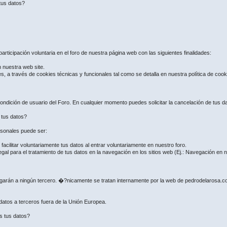
tus datos?
articipación voluntaria en el foro de nuestra página web con las siguientes finalidades:
n nuestra web site.
es, a través de cookies técnicas y funcionales tal como se detalla en nuestra política de coo
ndición de usuario del Foro. En cualquier momento puedes solicitar la cancelación de tus dat
e tus datos?
ersonales puede ser:
ilitar voluntariamente tus datos al entrar voluntariamente en nuestro foro.
gal para el tratamiento de tus datos en la navegación en los sitios web (Ej.: Navegación en
regarán a ningún tercero. �?nicamente se tratan internamente por la web de pedrodelarosa.
 datos a terceros fuera de la Unión Europea.
s tus datos?