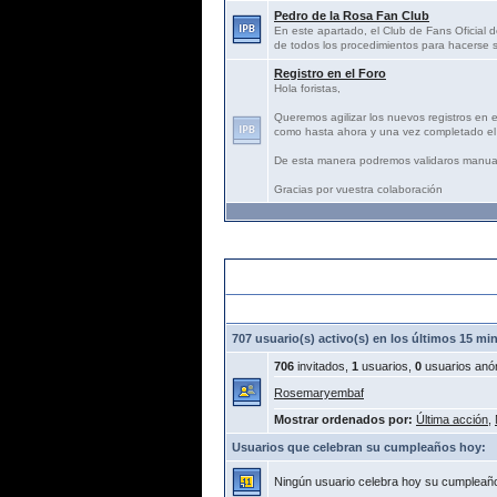
Pedro de la Rosa Fan Club
En este apartado, el Club de Fans Oficial d
de todos los procedimientos para hacerse s
Registro en el Foro
Hola foristas,
Queremos agilizar los nuevos registros en 
como hasta ahora y una vez completado el 
De esta manera podremos validaros manua
Gracias por vuestra colaboración
Estadísticas:
707 usuario(s) activo(s) en los últimos 15 mi
706
invitados,
1
usuarios,
0
usuarios anó
Rosemaryembaf
Mostrar ordenados por:
Última acción
,
Usuarios que celebran su cumpleaños hoy:
Ningún usuario celebra hoy su cumpleañ