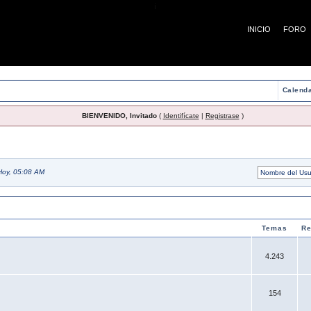
¡
INICIO
FORO
Calenda
BIENVENIDO, Invitado
(
Identifícate
|
Registrase
)
Hoy, 05:08 AM
Temas
Re
4.243
154