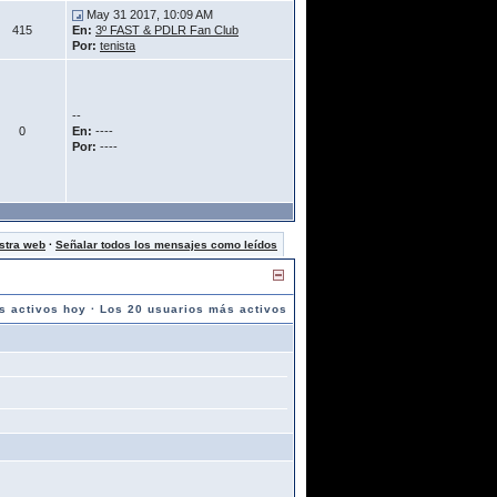
May 31 2017, 10:09 AM
415
En:
3º FAST & PDLR Fan Club
Por:
tenista
--
0
En:
----
Por:
----
stra web
·
Señalar todos los mensajes como leídos
s activos hoy
·
Los 20 usuarios más activos