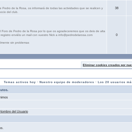
38
e Pedro de la Rosa, os informará de todas las actividades que se realicen y
ocio del club.
el Foro de Pedro de la Rosa por lo que os agradeceremos que os deis de alta
0
registro enviéis un mail con vuestro Nick a info@pedrodelarosa.com
lmente sin problemas
Eliminar cookies creados por nue
Temas activos hoy
·
Nuestro equipo de moderadores
·
Los 20 usuarios má
nutos.
nimos
Nombre del Usuario
os.