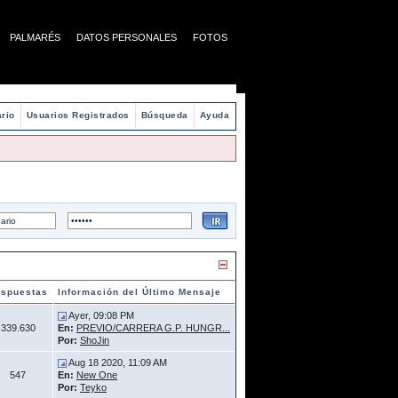
PALMARÉS
DATOS PERSONALES
FOTOS
rio
Usuarios Registrados
Búsqueda
Ayuda
spuestas
Información del Último Mensaje
Ayer, 09:08 PM
339.630
En:
PREVIO/CARRERA G.P. HUNGR...
Por:
ShoJin
Aug 18 2020, 11:09 AM
547
En:
New One
Por:
Teyko