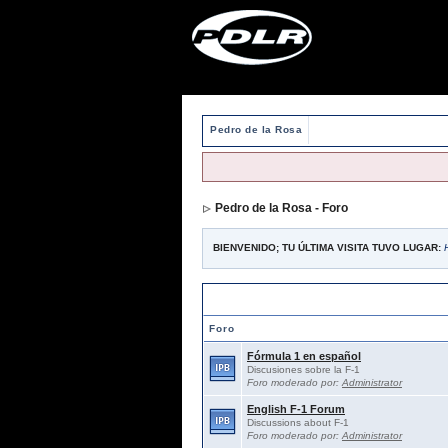
Pedro de la Rosa
Pedro de la Rosa - Foro
BIENVENIDO; TU ÚLTIMA VISITA TUVO LUGAR:
Foros abiertos / Open forums
Foro
Fórmula 1 en español
Discusiones sobre la F-1
Foro moderado por:
Administrator
English F-1 Forum
Discussions about F-1
Foro moderado por:
Administrator