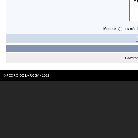
Mostrar
los más 
Powere
© PEDRO DE LA ROSA - 2022