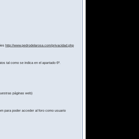
kies
http://www.pedrodelarosa.com/privacidad.php
os tal como se indica en el apartado 6º.
 nuestras páginas web)
com para poder acceder al foro como usuario