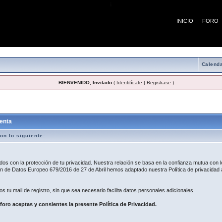
¡
INICIO
FORO
Calenda
BIENVENIDO, Invitado
(
Identifícate
|
Registrase
)
egistro
enta
on lo siguiente:
 con la protección de tu privacidad. Nuestra relación se basa en la confianza mutua con lo
 de Datos Europeo 679/2016 de 27 de Abril hemos adaptado nuestra Política de privacidad a
os tu mail de registro, sin que sea necesario facilita datos personales adicionales.
 foro aceptas y consientes la presente Política de Privacidad.