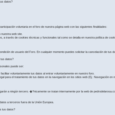
tus datos?
articipación voluntaria en el foro de nuestra página web con las siguientes finalidades:
n nuestra web site.
es, a través de cookies técnicas y funcionales tal como se detalla en nuestra política de coo
ndición de usuario del Foro. En cualquier momento puedes solicitar la cancelación de tus dat
e tus datos?
ersonales puede ser:
ilitar voluntariamente tus datos al entrar voluntariamente en nuestro foro.
gal para el tratamiento de tus datos en la navegación en los sitios web (Ej.: Navegación en
regarán a ningún tercero. �?nicamente se tratan internamente por la web de pedrodelarosa.
 datos a terceros fuera de la Unión Europea.
s tus datos?