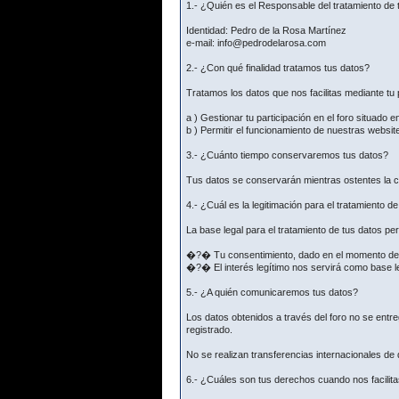
1.- ¿Quién es el Responsable del tratamiento de 
Identidad: Pedro de la Rosa Martínez
e-mail: info@pedrodelarosa.com
2.- ¿Con qué finalidad tratamos tus datos?
Tratamos los datos que nos facilitas mediante tu p
a ) Gestionar tu participación en el foro situado e
b ) Permitir el funcionamiento de nuestras websit
3.- ¿Cuánto tiempo conservaremos tus datos?
Tus datos se conservarán mientras ostentes la co
4.- ¿Cuál es la legitimación para el tratamiento d
La base legal para el tratamiento de tus datos p
�?� Tu consentimiento, dado en el momento de fac
�?� El interés legítimo nos servirá como base le
5.- ¿A quién comunicaremos tus datos?
Los datos obtenidos a través del foro no se ent
registrado.
No se realizan transferencias internacionales de
6.- ¿Cuáles son tus derechos cuando nos facilita