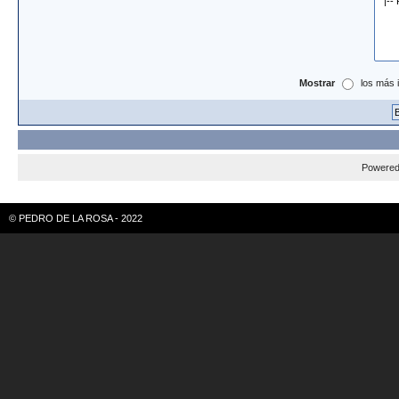
Mostrar
los más 
Powere
© PEDRO DE LA ROSA - 2022