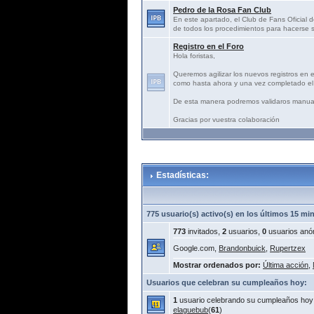
Pedro de la Rosa Fan Club
En este apartado, el Club de Fans Oficial d
de todos los procedimientos para hacerse s
Registro en el Foro
Hola foristas,
Queremos agilizar los nuevos registros en 
como hasta ahora y una vez completado el 
De esta manera podremos validaros manua
Gracias por vuestra colaboración
Estadísticas:
775 usuario(s) activo(s) en los últimos 15 mi
773
invitados,
2
usuarios,
0
usuarios anó
Google.com,
Brandonbuick
,
Rupertzex
Mostrar ordenados por:
Última acción
,
Usuarios que celebran su cumpleaños hoy:
1
usuario celebrando su cumpleaños hoy
elaguebub
(
61
)