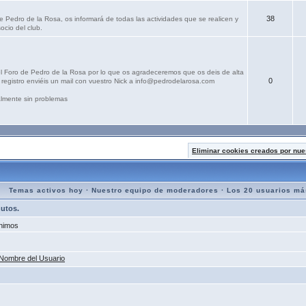
38
e Pedro de la Rosa, os informará de todas las actividades que se realicen y
ocio del club.
el Foro de Pedro de la Rosa por lo que os agradeceremos que os deis de alta
0
registro enviéis un mail con vuestro Nick a info@pedrodelarosa.com
lmente sin problemas
Eliminar cookies creados por nue
Temas activos hoy
·
Nuestro equipo de moderadores
·
Los 20 usuarios má
nutos.
nimos
Nombre del Usuario