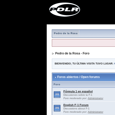
Pedro de la Rosa
Pedro de la Rosa - Foro
BIENVENIDO; TU ÚLTIMA VISITA TUVO LUGAR:
Foros abiertos / Open forums
Foro
Fórmula 1 en español
Discusiones sobre la F-1
Foro moderado por:
Administrator
English F-1 Forum
Discussions about F-1
Foro moderado por:
Administrator