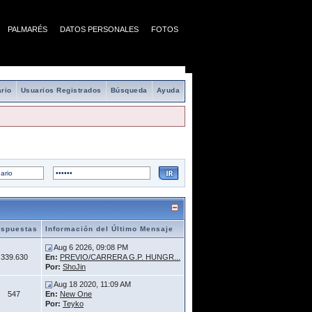
PALMARÉS
DATOS PERSONALES
FOTOS
rio
Usuarios Registrados
Búsqueda
Ayuda
spuestas
Información del Último Mensaje
Aug 6 2026, 09:08 PM
339.630
En:
PREVIO/CARRERA G.P. HUNGR...
Por:
ShoJin
Aug 18 2020, 11:09 AM
547
En:
New One
Por:
Teyko