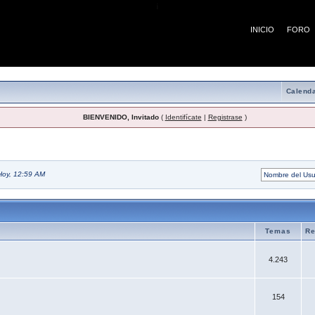
¡
INICIO
FORO
Calenda
BIENVENIDO, Invitado
(
Identifícate
|
Registrase
)
Hoy, 12:59 AM
Temas
Re
4.243
154