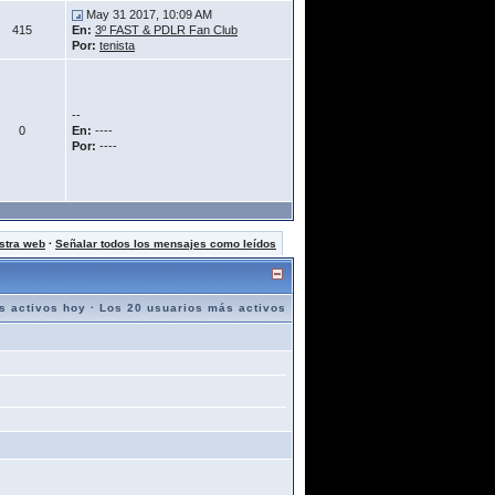
May 31 2017, 10:09 AM
415
En:
3º FAST & PDLR Fan Club
Por:
tenista
--
0
En:
----
Por:
----
stra web
·
Señalar todos los mensajes como leídos
s activos hoy
·
Los 20 usuarios más activos