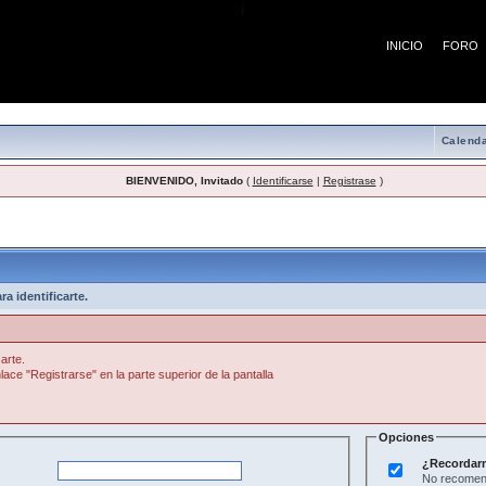
¡
INICIO
FORO
Calenda
BIENVENIDO, Invitado
(
Identificarse
|
Registrase
)
a identificarte.
arte.
lace "Registrarse" en la parte superior de la pantalla
Opciones
¿Recordar
No recomend