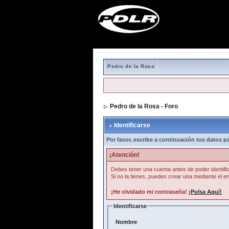
Pedro de la Rosa
Pedro de la Rosa - Foro
> Identificarse
Identificarse
Por favor, escribe a continuación tus datos par
¡Atención!
Debes tener una cuenta antes de poder identific
Si no la tienes, puedes crear una mediante el en
¡He olvidado mi contraseña!
¡Pulsa Aquí!
Identificarse
Nombre