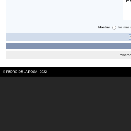
Mostrar
los más 
Powere
© PEDRO DE LA ROSA - 2022