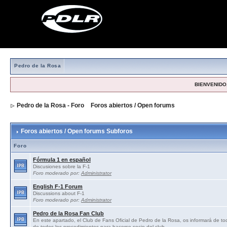
Pedro de la Rosa
BIENVENIDO,
Pedro de la Rosa - Foro
>
Foros abiertos / Open forums
Foros abiertos / Open forums Subforos
Foro
Fórmula 1 en español
Discusiones sobre la F-1
Foro moderado por:
Administrator
English F-1 Forum
Discussions about F-1
Foro moderado por:
Administrator
Pedro de la Rosa Fan Club
En este apartado, el Club de Fans Oficial de Pedro de la Rosa, os informará de tod
de todos los procedimientos para hacerse socio del club.