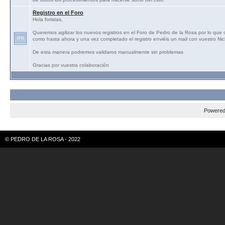
Registro en el Foro
Hola foristas,
Queremos agilizar los nuevos registros en el Foro de Pedro de la Rosa por lo que
como hasta ahora y una vez completado el registro enviéis un mail con vuestro N
De esta manera podremos validaros manualmente sin problemas
Gracias por vuestra colaboración
Powere
© PEDRO DE LA ROSA - 2022