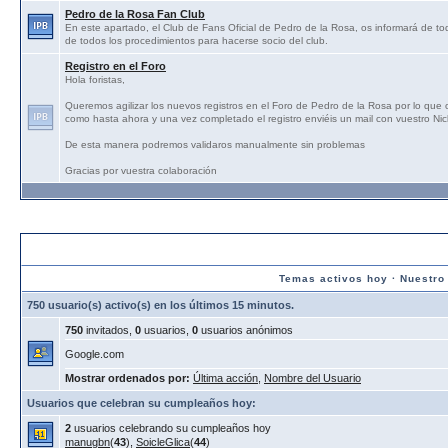
Pedro de la Rosa Fan Club
En este apartado, el Club de Fans Oficial de Pedro de la Rosa, os informará de tod
de todos los procedimientos para hacerse socio del club.
Registro en el Foro
Hola foristas,
Queremos agilizar los nuevos registros en el Foro de Pedro de la Rosa por lo que
como hasta ahora y una vez completado el registro enviéis un mail con vuestro N
De esta manera podremos validaros manualmente sin problemas
Gracias por vuestra colaboración
Estadísticas:
Temas activos hoy
·
Nuestro
750 usuario(s) activo(s) en los últimos 15 minutos.
750
invitados,
0
usuarios,
0
usuarios anónimos
Google.com
Mostrar ordenados por:
Última acción
,
Nombre del Usuario
Usuarios que celebran su cumpleaños hoy:
2
usuarios celebrando su cumpleaños hoy
manugbn
(
43
),
SoicleGlica
(
44
)