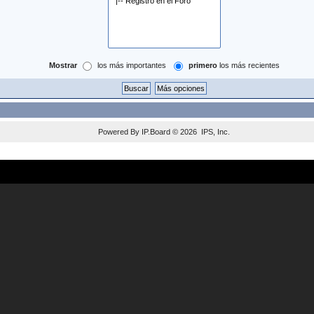
Mostrar
los más importantes
primero
los más recientes
Powered By
IP.Board
© 2026
IPS, Inc
.