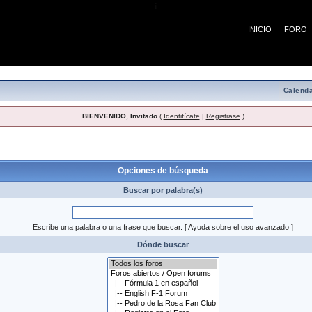
¡
INICIO
FORO
Calenda
BIENVENIDO, Invitado
(
Identifícate
|
Registrase
)
 búsqueda
Opciones de búsqueda
Buscar por palabra(s)
Escribe una palabra o una frase que buscar.
[
Ayuda sobre el uso avanzado
]
Dónde buscar