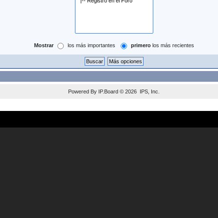
Mostrar
los más importantes
primero
los más recientes
Powered By
IP.Board
© 2026
IPS, Inc
.