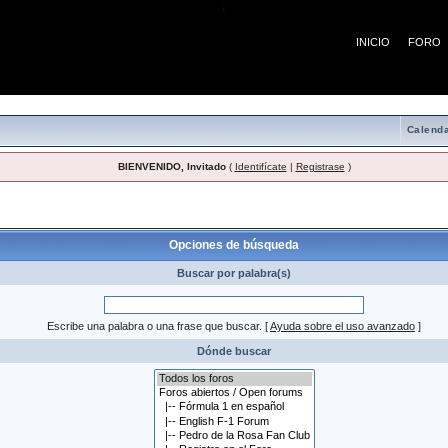
¡
INICIO
FORO
Calenda
BIENVENIDO, Invitado
(
Identifícate
|
Registrase
)
 búsqueda
Opciones de búsqueda
Buscar por palabra(s)
Escribe una palabra o una frase que buscar.
[
Ayuda sobre el uso avanzado
]
Dónde buscar