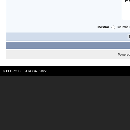
Mostrar
los más 
Powere
© PEDRO DE LA ROSA - 2022