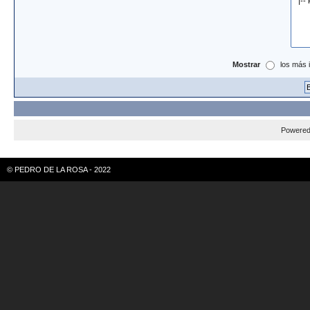
Mostrar
los más 
Powere
© PEDRO DE LA ROSA - 2022