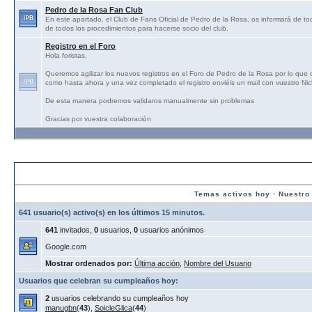
Pedro de la Rosa Fan Club
En este apartado, el Club de Fans Oficial de Pedro de la Rosa, os informará de tod
de todos los procedimientos para hacerse socio del club.
Registro en el Foro
Hola foristas,
Queremos agilizar los nuevos registros en el Foro de Pedro de la Rosa por lo que
como hasta ahora y una vez completado el registro enviéis un mail con vuestro N
De esta manera podremos validaros manualmente sin problemas
Gracias por vuestra colaboración
Estadísticas:
Temas activos hoy
·
Nuestro
641 usuario(s) activo(s) en los últimos 15 minutos.
641
invitados,
0
usuarios,
0
usuarios anónimos
Google.com
Mostrar ordenados por:
Última acción
,
Nombre del Usuario
Usuarios que celebran su cumpleaños hoy:
2
usuarios celebrando su cumpleaños hoy
manugbn
(
43
),
SoicleGlica
(
44
)