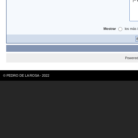
Mostrar
los más 
Powere
© PEDRO DE LA ROSA - 2022