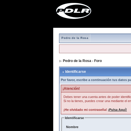
Pedro de la Rosa
Pedro de la Rosa - Foro
> Identificarse
Identificarse
Por favor, escribe a continuación tus datos par
¡Atención!
Debes tener una cuenta antes de poder identific
Si no la tienes, puedes crear una mediante el en
¡He olvidado mi contraseña!
¡Pulsa Aquí!
Identificarse
Nombre