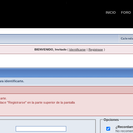
¡
INICIO
FORO
Calenda
BIENVENIDO, Invitado
(
Identificarse
|
Registrase
)
a identificarte.
arte.
lace "Registrarse" en la parte superior de la pantalla
Opciones
¿Recordar
No recomend