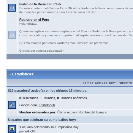
Pedro de la Rosa Fan Club
En este apartado, el Club de Fans Oficial de Pedro de la Rosa, os informará de tod
de todos los procedimientos para hacerse socio del club.
Registro en el Foro
Hola foristas,
Queremos agilizar los nuevos registros en el Foro de Pedro de la Rosa por lo que
como hasta ahora y una vez completado el registro enviéis un mail con vuestro N
De esta manera podremos validaros manualmente sin problemas
Gracias por vuestra colaboración
Estadísticas:
Temas activos hoy
·
Nuestro
819 usuario(s) activo(s) en los últimos 15 minutos.
818
invitados,
1
usuarios,
0
usuarios anónimos
Google.com,
KristyIncub
Mostrar ordenados por:
Última acción
,
Nombre del Usuario
Usuarios que celebran su cumpleaños hoy:
1
usuario celebrando su cumpleaños hoy
juannillo
(
48
)