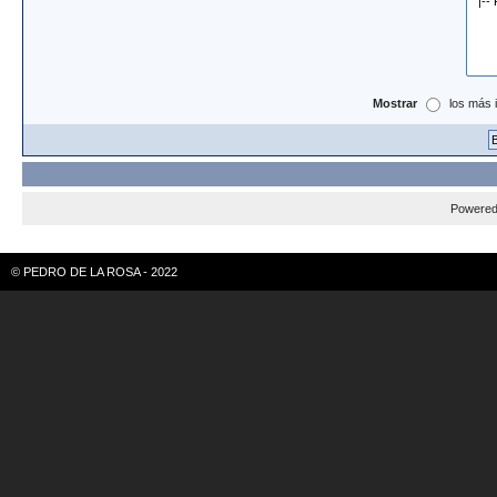
Mostrar
los más 
Powere
© PEDRO DE LA ROSA - 2022