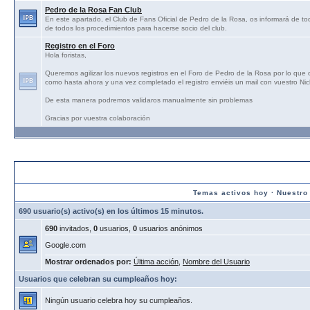
Pedro de la Rosa Fan Club
En este apartado, el Club de Fans Oficial de Pedro de la Rosa, os informará de tod
de todos los procedimientos para hacerse socio del club.
Registro en el Foro
Hola foristas,
Queremos agilizar los nuevos registros en el Foro de Pedro de la Rosa por lo que
como hasta ahora y una vez completado el registro enviéis un mail con vuestro N
De esta manera podremos validaros manualmente sin problemas
Gracias por vuestra colaboración
Estadísticas:
Temas activos hoy
·
Nuestro
690 usuario(s) activo(s) en los últimos 15 minutos.
690
invitados,
0
usuarios,
0
usuarios anónimos
Google.com
Mostrar ordenados por:
Última acción
,
Nombre del Usuario
Usuarios que celebran su cumpleaños hoy:
Ningún usuario celebra hoy su cumpleaños.