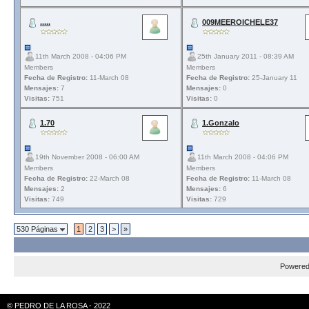
.....
009MEEROICHELE37
11th March 2008 - 04:06 PM
25th January 2011 - 08:39 AM
Members
Members
Fecha de Registro:
11-March 08
Fecha de Registro:
25-January 11
Mensajes:
7
Mensajes:
0
Visitas:
751
Visitas:
0
1.70
1.Gonzalo
19th November 2008 - 06:00 AM
11th March 2008 - 04:06 PM
Members
Members
Fecha de Registro:
22-March 08
Fecha de Registro:
11-March 08
Mensajes:
2
Mensajes:
6
Visitas:
749
Visitas:
729
530 Páginas
1
2
3
>
»
Powere
© PEDRO DE LA ROSA - 2022