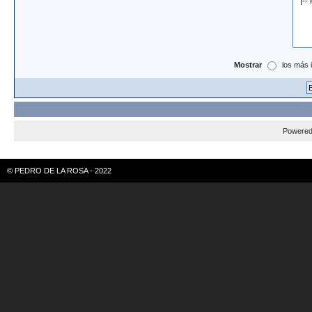
Mostrar
los más 
Powere
© PEDRO DE LA ROSA - 2022