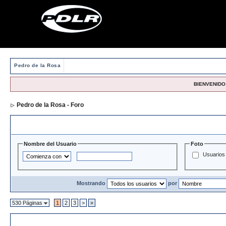
Pedro de la Rosa
BIENVENIDO,
Pedro de la Rosa - Foro
> Directorio de Usuarios
Opciones y Filtros de Búsqueda
Nombre del Usuario
Foto
Usuarios 
Mostrando
por
530 Páginas
1
2
3
>
»
Directorio de Usuarios