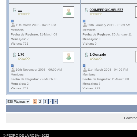
.....
009MEEROICHELE37
11th March 2008 - 04:06 PM
25th January 2011 - 08:39 AM
Members
Members
Fecha de Registro:
11-March 08
Fecha de Registro:
25-January 11
Mensajes:
7
Mensajes:
0
Visitas:
751
Visitas:
0
1.70
1.Gonzalo
19th November 2008 - 06:00 AM
11th March 2008 - 04:06 PM
Members
Members
Fecha de Registro:
22-March 08
Fecha de Registro:
11-March 08
Mensajes:
2
Mensajes:
6
Visitas:
749
Visitas:
729
530 Páginas
1
2
3
>
»
Powere
© PEDRO DE LA ROSA - 2022