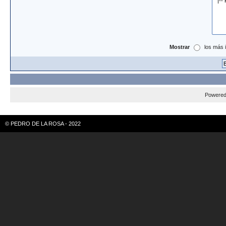
Mostrar
los más 
Powere
© PEDRO DE LA ROSA - 2022