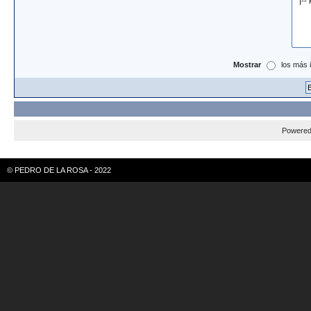
Mostrar
los más 
Powere
© PEDRO DE LA ROSA - 2022