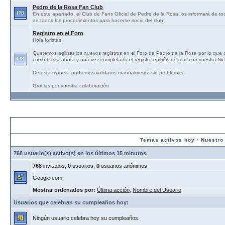
Pedro de la Rosa Fan Club
En este apartado, el Club de Fans Oficial de Pedro de la Rosa, os informará de tod
de todos los procedimientos para hacerse socio del club.
Registro en el Foro
Hola foristas,
Queremos agilizar los nuevos registros en el Foro de Pedro de la Rosa por lo que
como hasta ahora y una vez completado el registro enviéis un mail con vuestro N
De esta manera podremos validaros manualmente sin problemas
Gracias por vuestra colaboración
Estadísticas:
Temas activos hoy
·
Nuestro
768 usuario(s) activo(s) en los últimos 15 minutos.
768
invitados,
0
usuarios,
0
usuarios anónimos
Google.com
Mostrar ordenados por:
Última acción
,
Nombre del Usuario
Usuarios que celebran su cumpleaños hoy:
Ningún usuario celebra hoy su cumpleaños.