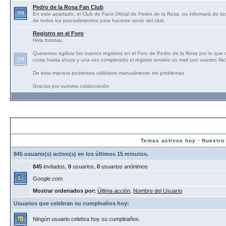
Pedro de la Rosa Fan Club
En este apartado, el Club de Fans Oficial de Pedro de la Rosa, os informará de tod
de todos los procedimientos para hacerse socio del club.
Registro en el Foro
Hola foristas,
Queremos agilizar los nuevos registros en el Foro de Pedro de la Rosa por lo que
como hasta ahora y una vez completado el registro enviéis un mail con vuestro N
De esta manera podremos validaros manualmente sin problemas
Gracias por vuestra colaboración
Estadísticas:
Temas activos hoy
·
Nuestro
845 usuario(s) activo(s) en los últimos 15 minutos.
845
invitados,
0
usuarios,
0
usuarios anónimos
Google.com
Mostrar ordenados por:
Última acción
,
Nombre del Usuario
Usuarios que celebran su cumpleaños hoy:
Ningún usuario celebra hoy su cumpleaños.