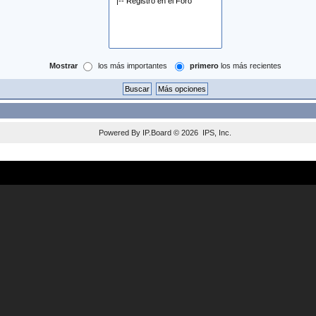
Mostrar
los más importantes
primero
los más recientes
Powered By
IP.Board
© 2026
IPS, Inc
.