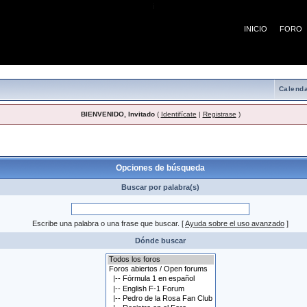
¡
INICIO
FORO
Calenda
BIENVENIDO, Invitado
(
Identifícate
|
Registrase
)
 búsqueda
Opciones de búsqueda
Buscar por palabra(s)
Escribe una palabra o una frase que buscar.
[
Ayuda sobre el uso avanzado
]
Dónde buscar