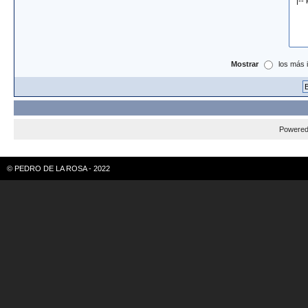
Mostrar
los más 
Powere
© PEDRO DE LA ROSA - 2022