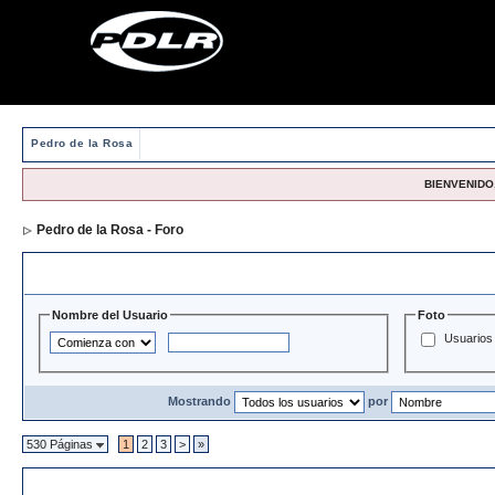
Pedro de la Rosa
BIENVENIDO,
Pedro de la Rosa - Foro
> Directorio de Usuarios
Opciones y Filtros de Búsqueda
Nombre del Usuario
Foto
Usuarios 
Mostrando
por
530 Páginas
1
2
3
>
»
Directorio de Usuarios