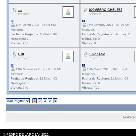
.....
009MEEROICHELE37
11th March 2008 - 04:06 PM
25th January 2011 - 08:39 AM
Members
Members
Fecha de Registro:
11-March 08
Fecha de Registro:
25-January 11
Mensajes:
7
Mensajes:
0
Visitas:
751
Visitas:
0
1.70
1.Gonzalo
19th November 2008 - 06:00 AM
11th March 2008 - 04:06 PM
Members
Members
Fecha de Registro:
22-March 08
Fecha de Registro:
11-March 08
Mensajes:
2
Mensajes:
6
Visitas:
749
Visitas:
729
530 Páginas
1
2
3
>
»
Powere
© PEDRO DE LA ROSA - 2022