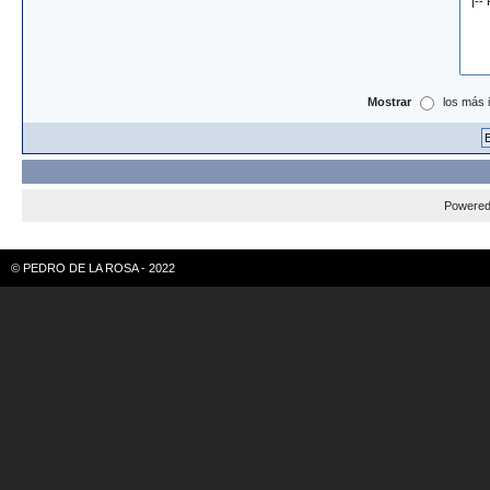
Mostrar
los más 
Powere
© PEDRO DE LA ROSA - 2022