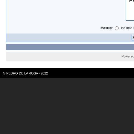
Mostrar
los más 
Powere
© PEDRO DE LA ROSA - 2022