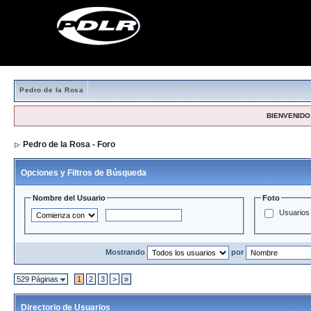
Pedro de la Rosa
BIENVENIDO,
Pedro de la Rosa - Foro
> Directorio de Usuarios
Opciones y Filtros de Búsqueda
Nombre del Usuario
Foto
Usuarios 
Mostrando
por
529 Páginas
1
2
3
>
»
Directorio de Usuarios