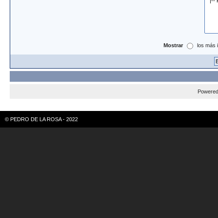
Mostrar
los más 
Powere
© PEDRO DE LA ROSA - 2022