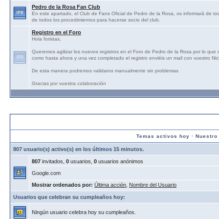
Pedro de la Rosa Fan Club
En este apartado, el Club de Fans Oficial de Pedro de la Rosa, os informará de tod
de todos los procedimientos para hacerse socio del club.
Registro en el Foro
Hola foristas,
Queremos agilizar los nuevos registros en el Foro de Pedro de la Rosa por lo que
como hasta ahora y una vez completado el registro enviéis un mail con vuestro N
De esta manera podremos validaros manualmente sin problemas
Gracias por vuestra colaboración
Estadísticas:
Temas activos hoy
·
Nuestro
807 usuario(s) activo(s) en los últimos 15 minutos.
807
invitados,
0
usuarios,
0
usuarios anónimos
Google.com
Mostrar ordenados por:
Última acción
,
Nombre del Usuario
Usuarios que celebran su cumpleaños hoy:
Ningún usuario celebra hoy su cumpleaños.