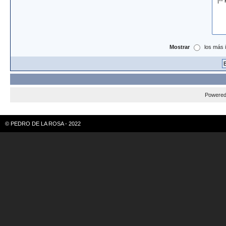
Mostrar
los más 
Powere
© PEDRO DE LA ROSA - 2022