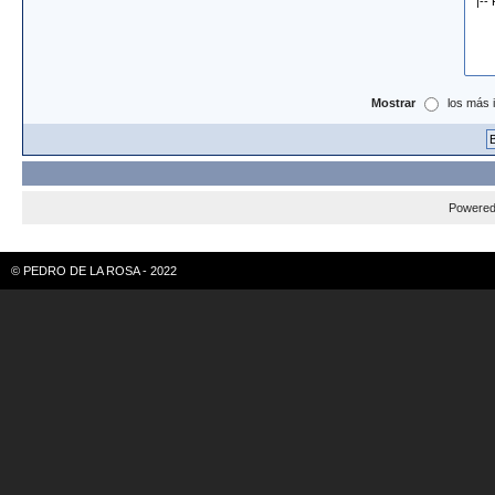
Mostrar
los más 
Powere
© PEDRO DE LA ROSA - 2022