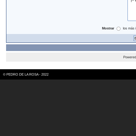
Mostrar
los más 
Powere
© PEDRO DE LA ROSA - 2022