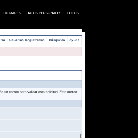
PALMARÉS
DATOS PERSONALES
FOTOS
rio
Usuarios Registrados
Búsqueda
Ayuda
 un correo para validar esta solicitud. Este correo