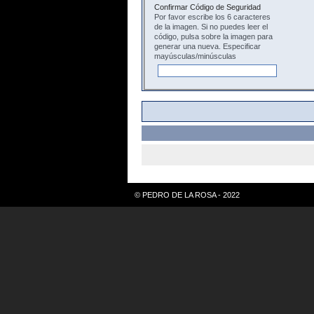
Confirmar Código de Seguridad
Por favor escribe los 6 caracteres
de la imagen. Si no puedes leer el
código, pulsa sobre la imagen para
generar una nueva. Especificar
mayúsculas/minúsculas
© PEDRO DE LA ROSA - 2022