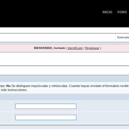
¡
INICIO
FORO
Calenda
BIENVENIDO, Invitado
(
Identifícate
|
Registrase
)
pérdida de contraseña
ampo.
No
Se distinguen mayúsculas y minúsculas. Cuando hayas enviado el formulario recibirás
r más instrucciones.