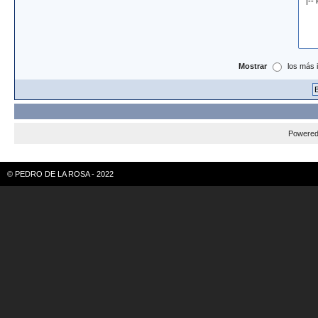
Mostrar
los más 
Powere
© PEDRO DE LA ROSA - 2022