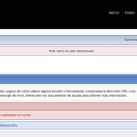
¡
INICIO
FORO
Calenda
Este menú ha sido desactivado
tás seguro de cómo utilizar alguna función o herramienta, comprueba la dirección URL o los da
mensaje de error, intenta leer los documentos de ayuda para obtener más información.
 calendario no existe
tinuación.