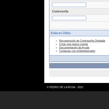
Contraseña
Enlaces Útiles
Recuperación de Contraseña Olvidada
Crear una nueva cuenta
Documentación de Ayuda
Contactar con el Administrador
© PEDRO DE LA ROSA - 2022