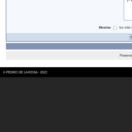
Mostrar
los más 
Powere
© PEDRO DE LA ROSA - 2022